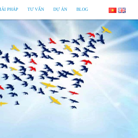
IẢI PHÁP
TƯ VẤN
DỰ ÁN
BLOG