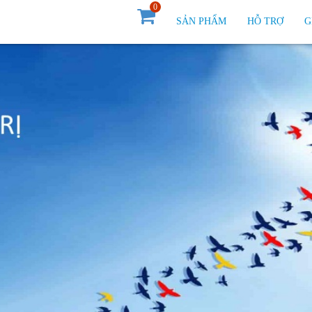
0
SẢN PHẨM
HỖ TRỢ
G